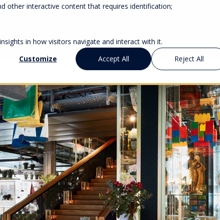
 other interactive content that requires identification;
sights in how visitors navigate and interact with it.
Customize
Accept All
Reject All